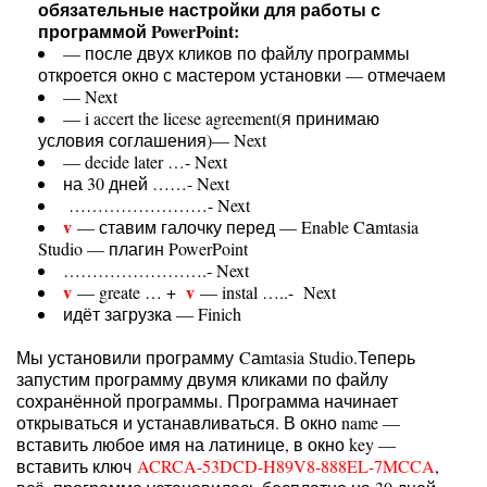
обязательные настройки для работы с
программой PowerPoint:
— после двух кликов по файлу программы
откроется окно с мастером установки — отмечаем
— Next
— i accert the licese agreement(я принимаю
условия соглашения)— Next
— decide later …- Next
на 30 дней ……- Next
……………………- Next
v
— ставим галочку перед — Enable Cаmtasia
Studio — плагин PowerPoint
…………………….- Next
v
v
— greate … +
— instal …..- Next
идёт загрузка — Finich
Мы установили программу Cаmtasia Studio.Теперь
запустим программу двумя кликами по файлу
сохранённой программы. Программа начинает
открываться и устанавливаться. В окно name —
вставить любое имя на латинице, в окно key —
вставить ключ
ACRCA-53DCD-H89V8-888EL-7MCCA
,