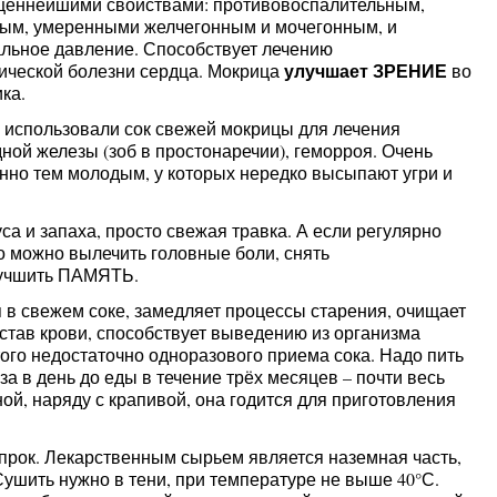
 ценнейшими свойствами: противовоспалительным,
ным, умеренными желчегонным и мочегонным, и
альное давление. Способствует лечению
улучшает ЗРЕНИЕ
ической болезни сердца. Мокрица
во
ка.
 использовали сок свежей мокрицы для лечения
ной железы (зоб в простонаречии), геморроя. Очень
енно тем молодым, у которых нередко высыпают угри и
са и запаха, просто свежая травка. А если регулярно
о можно вылечить головные боли, снять
улучшить ПАМЯТЬ.
 в свежем соке, замедляет процессы старения, очищает
став крови, способствует выведению из организма
того недостаточно одноразового приема сока. Надо пить
за в день до еды в течение трёх месяцев – почти весь
ой, наряду с крапивой, она годится для приготовления
прок. Лекарственным сырьем является наземная часть,
Сушить нужно в тени, при температуре не выше 40°С.