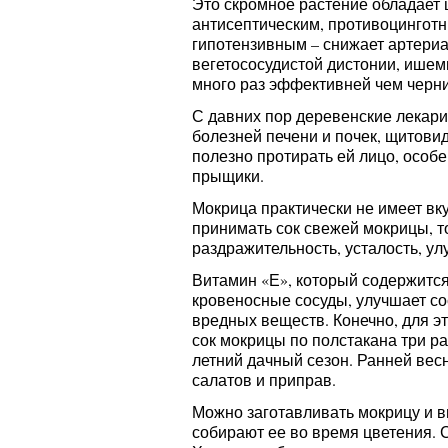
Это скромное растение обладает
антисептическим, противоцингот
гипотензивным – снижает артери
вегетососудистой дистонии, ишем
много раз эффективней чем черни
С давних пор деревенские лекари
болезней печени и почек, щитовид
полезно протирать ей лицо, особ
прыщики.
Мокрица практически не имеет вку
принимать сок свежей мокрицы, т
раздражительность, усталость, 
Витамин «Е», который содержится
кровеносные сосуды, улучшает со
вредных веществ. Конечно, для э
сок мокрицы по полстакана три ра
летний дачный сезон. Ранней весн
салатов и приправ.
Можно заготавливать мокрицу и в
собирают ее во время цветения. 