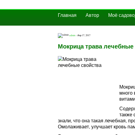
Главная
Автор
Моё садово
admin
- Апр 17, 2017
Мокрица трава лечебные
Мокриц
много 
витами
Содерж
также 
знали, что она такая лечебная, п
Омолаживает, улучшает кровь пам