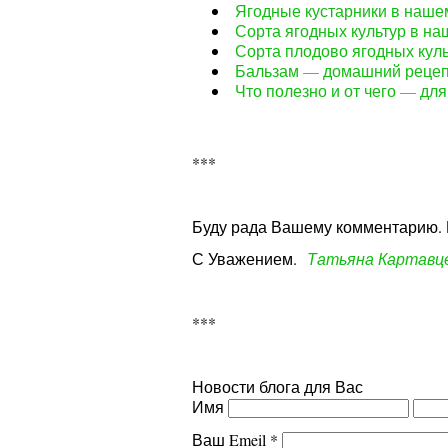
Ягодные кустарники в наше
Сорта ягодных культур в на
Сорта плодово ягодных куль
Бальзам — домашний рецеп
Что полезно и от чего — дл
***
Буду рада Вашему комментарию. П
С Уважением.
Татьяна Картавц
***
Новости блога для Вас
Имя
Ваш Emeil
*