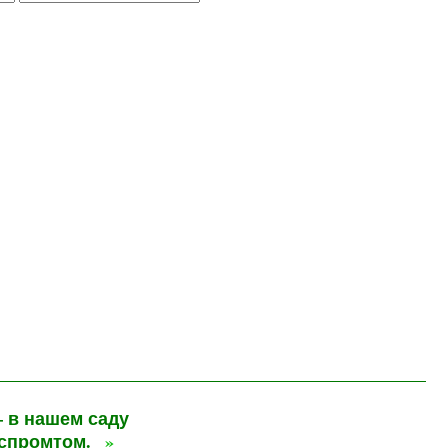
 в нашем саду
кспромтом.
»