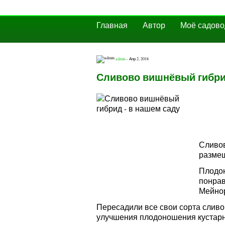
Главная
Автор
Моё садово
admin
- Апр 2, 2018
Сливово вишнёвый гибри
Сливов
размещ
Плодон
понрав
Мейно
Пересадили все свои сорта сливо
улучшения плодоношения кустарн