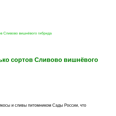
ов Сливово вишнёвого гибрида
лько сортов Сливово вишнёвого
икосы и сливы питомником Сады России, что