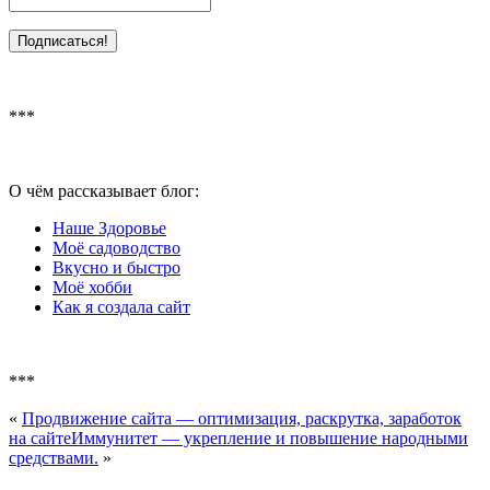
***
О чём рассказывает блог:
Наше Здоровье
Моё садоводство
Вкусно и быстро
Моё хобби
Как я создала сайт
***
«
Продвижение сайта — оптимизация, раскрутка, заработок
на сайте
Иммунитет — укрепление и повышение народными
средствами.
»